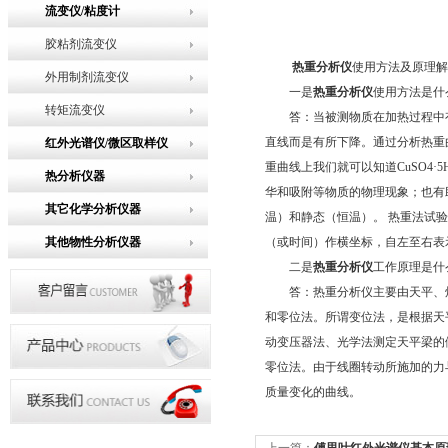
流变仪/粘度计
胶粘剂流变仪
热重分析仪
使用方法及原理解
外用制剂流变仪
一是
热重分析仪
使用方法是什
转矩流变仪
答：当被测物质在加热过程中有
直线而是有所下降。通过分析热重
红外光谱仪/微区取样仪
重曲线上我们就可以知道CuSO4
热分析仪器
华和吸附等物质的物理现象；也有
其它化学分析仪器
温）和静态（恒温）。 热重法试
其他物性分析仪器
（或时间）作横坐标，自左至右表
二是
热重分析仪
工作原理是什
答：热重分析仪主要由天平、炉子
和零位法。所谓变位法，是根据天
动变压器法、光学法测定天平梁的
零位法。由于线圈转动所施加的力
质量变化的曲线。