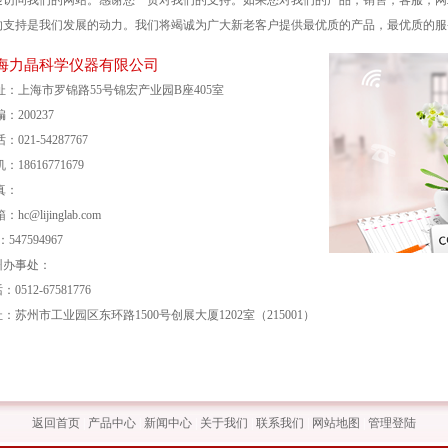
迎访问我们的网站。感谢您一贯对我们的支持。如果您对我们的产品，销售，客服，网
的支持是我们发展的动力。我们将竭诚为广大新老客户提供最优质的产品，最优质的服
海力晶科学仪器有限公司
址：上海市罗锦路55号锦宏产业园B座405室
编：200237
：021-54287767
：18616771679
真：
：hc@lijinglab.com
547594967
州办事处：
0512-67581776
：苏州市工业园区东环路1500号创展大厦1202室（215001）
返回首页
|
产品中心
|
新闻中心
|
关于我们
|
联系我们
|
网站地图
|
管理登陆