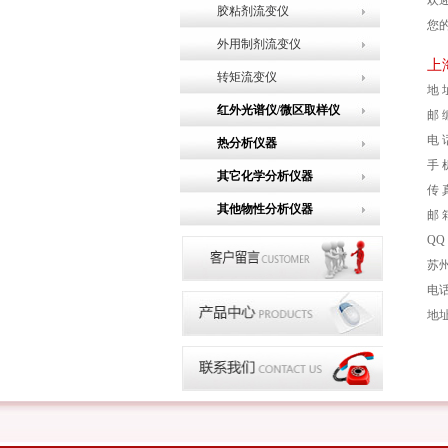
欢
胶粘剂流变仪
您
外用制剂流变仪
上
转矩流变仪
地 
红外光谱仪/微区取样仪
邮 
电 话
热分析仪器
手 机
其它化学分析仪器
传 
其他物性分析仪器
邮 箱
QQ：
苏
电话：
地址