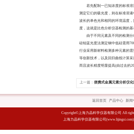
若先配制一已知浓度的标准溶液
测定它们的吸光度，则在标准溶液中A
波长的单色光和相同的环境温度，则k也
度，这就是比色分析仪器检测的基
由于不同元素及不同的检测分析方
硅钼蓝光度法测定钢中低硅需用70
行业采用新材料检测多种元素的需
等创新技术，以及回归曲线计算采
而且波长精度明显提高(由过去的2
上一篇：
便携式金属元素分析仪化
题
返回首页
|
产品中心
|
新闻
Copyright©上海力晶科学仪器有限公司 All rights 
上海力晶科学仪器有限公司(www.lijings