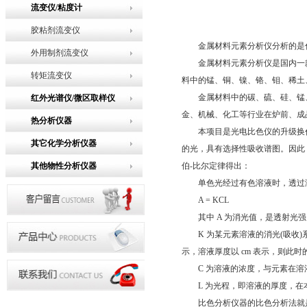
流变仪/粘度计
胶粘剂流变仪
金属材料元素分析仪分析的是什
外用制剂流变仪
金属材料元素分析仪是国内一款
转矩流变仪
料中的锰、铜、镍、铬、钼、稀土
金属材料中的碳、硫、硅、锰、
红外光谱仪/微区取样仪
金、机械、化工等行业在炉前、成
热分析仪器
本项目是光电比色仪的升级换代
其它化学分析仪器
的光，具有选择性吸收谱图。因此
其他物性分析仪器
伯-比尔定律得出：
单色光经过有色溶液时，透过溶
A = KCL
其中 A 为消光值，是透射光强 I 和发
K 为某元素溶液的消光(吸收)系数
示，溶液厚度以 cm 表示，则此时的
C 为溶液的浓度，与元素在溶液
L 为光程，即溶液的厚度，在
比色分析仪器的比色分析法就是