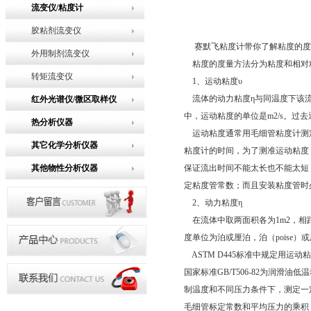
流变仪/粘度计
胶粘剂流变仪
赛默飞粘度计带你了解粘度的度
外用制剂流变仪
粘度的度量方法分为粘度和相对
转矩流变仪
1、运动粘度υ
流体的动力粘度η与同温度下该流
红外光谱仪/微区取样仪
中，运动粘度的单位是m2/s。过去通常
热分析仪器
运动粘度通常用毛细管粘度计测
其它化学分析仪器
粘度计的时间，为了测准运动粘度
其他物性分析仪器
保证流出时间不能太长也不能太短
定粘度管常数；而且安装粘度管时必须保持
2、动力粘度η
在流体中取两面积各为1m2，相距
度单位为泊或厘泊，泊（poise）或厘泊为
ASTM D445标准中规定用运动粘度来
国家标准GB/T506-82为润滑
制温度和不同压力条件下，测定一
毛细管标定常数和平均压力的乘积，