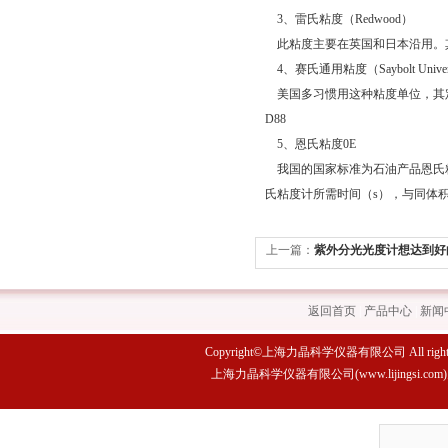
3、雷氏粘度（Redwood）
此粘度主要在英国和日本沿用。其定
4、赛氏通用粘度（Saybolt Universal
美国多习惯用这种粘度单位，其定
D88
5、恩氏粘度0E
我国的国家标准为石油产品恩氏粘度
氏粘度计所需时间（s），与同体积
上一篇：
紫外分光光度计想达到好
返回首页
|
产品中心
|
新闻
Copyright©上海力晶科学仪器有限公司 All rights 
上海力晶科学仪器有限公司(www.lijings