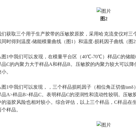
图2
我们获取三个用于生产胶带的压敏胶原胶，采用哈克流变仪对三
以同时得到温度-储能模量曲线（图1）和温度-损耗因子曲线（图
从图1中我们可以发现，在模量平台区（40℃-70℃）样品C的储
样品C的内聚力大于样品A和样品B。压敏胶的内聚力较大可以降
较小。
从图1中我们可以发现，，三个样品损耗因子（相位角正切值tanδ）z
样品A>样品B>样品C。表明样品C的浸润性和流动性较弱。压
中的溢胶风险也相对较小。综合评估，以上三个样品，C样品在
两个样品。