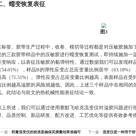
二、蠕变恢复表征
图3
在标签、胶带生产过程中，收卷、模切等过程都是对压敏胶施加
述的三款胶带样品中的压敏胶进行蠕变恢复测试，即持续施加一
应变响应，以表征压敏胶的黏弹特性。通过数据我们可以发现样品
（54.01%），样品B的弹性应变占总应变量比例居中（63.18
最高（71.51%）。弹性应变占总应变量比例越高，表面样品在
该比例越高溢胶的风险就越低。因此，上述三个样品中在相同的加
低
。此结论与前文的热机械性能表征结论一致。
综上所述，我们可以通过使用赛默飞哈克流变仪对溢胶问题进行
择、品质控制、新品研发、配方改进、工艺优化等提供有效参考
上一篇：
药膏流变仪的校准是确保其测量结果准确可
下一篇：
流变仪是一种用于研