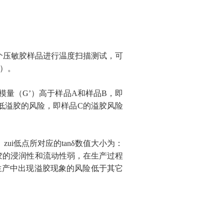
个压敏胶样品进行温度扫描测试，可
2）。
能模量（G’）高于样品A和样品B，即
低溢胶的风险，即样品C的溢胶风险
ui
低
点所对应的tanδ数值大小为：
敏胶的浸润性和流动性弱，在生产过程
生产中出现溢胶现象的风险低于其它