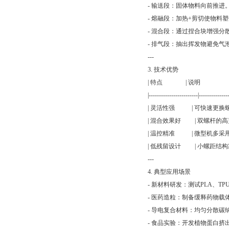
- 输送段：固体物料向前推进
- 熔融段：加热+剪切使物料塑
- 混合段：通过捏合块增强分
- 排气段：抽出挥发物避免气
---
3. 技术优势
| 特点 |
|------------------------|-----------------
| 灵活性强 | 可快速更换
| 混合效果好 | 双螺杆的
| 温控精准 | 微型机多采用
| 低残留设计 | 小螺距结
---
4. 典型应用场景
- 新材料研发：测试PLA、TP
- 医药造粒：制备缓释药物载
- 导电复合材料：均匀分散碳
- 食品实验：开发植物蛋白挤