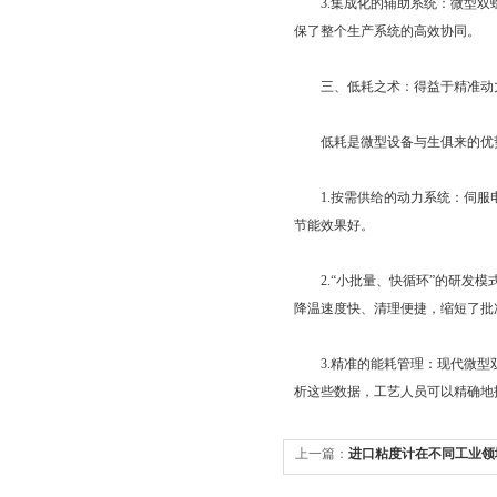
3.集成化的辅助系统：微型双螺
保了整个生产系统的高效协同。
三、低耗之术：得益于精准动
低耗是微型设备与生俱来的优势
1.按需供给的动力系统：伺服电
节能效果好。
2.“小批量、快循环”的研发模
降温速度快、清理便捷，缩短了批
3.精准的能耗管理：现代微型双
析这些数据，工艺人员可以精确地
上一篇：
进口粘度计在不同工业领