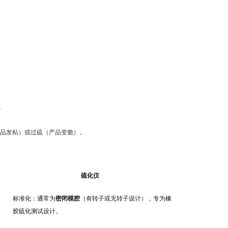
。
品发粘）或过硫（产品变脆）。
硫化仪
标准化：通常为
密闭模腔
（有转子或无转子设计），专为橡
胶硫化测试设计。