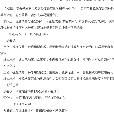
在橡胶、高分子材料以及各类复杂流体的研究与生产中，流变仪和硫化仪是两种经
在某些功能上有所重叠，很多人容易混淆它们。
实际上，流变仪是“万能选手”，而硫化仪是“专项专家”。本文将从定义与原理、测
两种仪器进行深度对比分析，帮助您根据实际需求做出正确选择。
一、核心定义：它们分别是什么？
1. 流变仪
定义：流变仪是一种通用型仪器，用于测量物质的流动与变形行为。它适用于所有
浮液等。
核心思想：通过施加应力或应变，全面表征材料的粘弹性（即同时具有粘性液体和
2. 硫化仪
定义：硫化仪是一种专用型仪器，主要用于橡胶行业，用于测量橡胶混炼胶在硫化
核心思想：模拟橡胶硫化的热压条件，实时跟踪橡胶由粘性流体状态转变为弹性网
一句话总结：
流变仪：研究“任何材料怎么流动和变形”。
硫化仪：专盯“橡胶怎么变硬、变弹（硫化）”。
二、工作原理的差异
两者的工作原理基于不同的物理模型和测试逻辑。