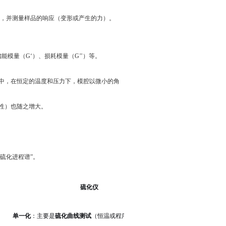
，并测量样品的响应（变形或产生的力）。
量（G‘）、损耗模量（G’’）等。
中，在恒定的温度和压力下，模腔以微小的角
性）也随之增大。
硫化进程谱”。
硫化仪
单一化
：主要是
硫化曲线测试
（恒温或程序升温）。