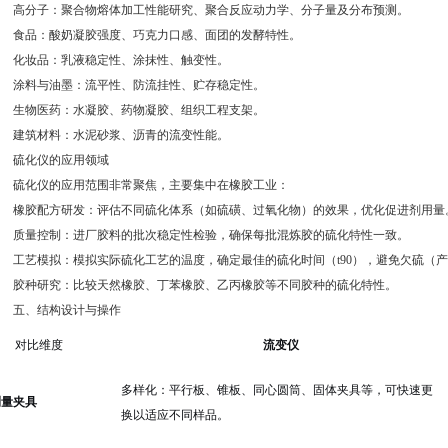
高分子：聚合物熔体加工性能研究、聚合反应动力学、分子量及分布预测。
食品：酸奶凝胶强度、巧克力口感、面团的发酵特性。
化妆品：乳液稳定性、涂抹性、触变性。
涂料与油墨：流平性、防流挂性、贮存稳定性。
生物医药：水凝胶、药物凝胶、组织工程支架。
建筑材料：水泥砂浆、沥青的流变性能。
硫化仪的应用领域
硫化仪的应用范围非常聚焦，主要集中在橡胶工业：
橡胶配方研发：评估不同硫化体系（如硫磺、过氧化物）的效果，优化促进剂用量
质量控制：进厂胶料的批次稳定性检验，确保每批混炼胶的硫化特性一致。
工艺模拟：模拟实际硫化工艺的温度，确定最佳的硫化时间（t90），避免欠硫（产
胶种研究：比较天然橡胶、丁苯橡胶、乙丙橡胶等不同胶种的硫化特性。
五、结构设计与操作
对比维度
流变仪
多样化：平行板、锥板、同心圆筒、固体夹具等，可快速更
测量夹具
换以适应不同样品。