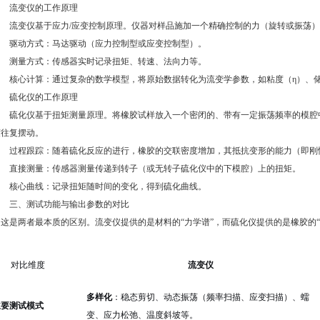
流变仪的工作原理
流变仪基于应力/应变控制原理。仪器对样品施加一个精确控制的力（旋转或振荡）
驱动方式：马达驱动（应力控制型或应变控制型）。
测量方式：传感器实时记录扭矩、转速、法向力等。
核心计算：通过复杂的数学模型，将原始数据转化为流变学参数，如粘度（η）、储能模
硫化仪的工作原理
硫化仪基于扭矩测量原理。将橡胶试样放入一个密闭的、带有一定振荡频率的模腔
度往复摆动。
过程跟踪：随着硫化反应的进行，橡胶的交联密度增加，其抵抗变形的能力（即刚
直接测量：传感器测量传递到转子（或无转子硫化仪中的下模腔）上的扭矩。
核心曲线：记录扭矩随时间的变化，得到硫化曲线。
三、测试功能与输出参数的对比
这是两者最本质的区别。流变仪提供的是材料的“力学谱”，而硫化仪提供的是橡胶的“
对比维度
流变仪
多样化
：稳态剪切、动态振荡（频率扫描、应变扫描）、蠕
主要测试模式
变、应力松弛、温度斜坡等。