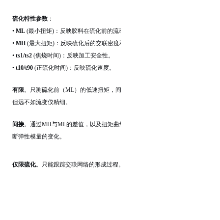
硫化特性参数
：
•
ML
(最小扭矩)：反映胶料在硫化前的流动性。
•
MH
(最大扭矩)：反映硫化后的交联密度和硬度。
•
ts1/ts2
(焦烧时间)：反映加工安全性。
•
t10/t90
(正硫化时间)：反映硫化速度。
有限
。只测硫化前（ML）的低速扭矩，间接反映门尼粘度，
但远不如流变仪精细。
间接
。通过MH与ML的差值，以及扭矩曲线的形状，定性判
断弹性模量的变化。
仅限硫化
。只能跟踪交联网络的形成过程。