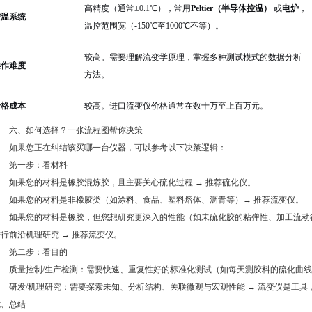
高精度（通常±0.1℃），常用
Peltier（半导体控温）
或
电炉
，
控温系统
温控范围宽（-150℃至1000℃不等）。
较高。需要理解流变学原理，掌握多种测试模式的数据分析
操作难度
方法。
价格成本
较高。进口流变仪价格通常在数十万至上百万元。
六、如何选择？一张流程图帮你决策
如果您正在纠结该买哪一台仪器，可以参考以下决策逻辑：
第一步：看材料
如果您的材料是橡胶混炼胶，且主要关心硫化过程 → 推荐硫化仪。
如果您的材料是非橡胶类（如涂料、食品、塑料熔体、沥青等）→ 推荐流变仪。
如果您的材料是橡胶，但您想研究更深入的性能（如未硫化胶的粘弹性、加工流动行
行前沿机理研究 → 推荐流变仪。
第二步：看目的
质量控制/生产检测：需要快速、重复性好的标准化测试（如每天测胶料的硫化曲线
研发/机理研究：需要探索未知、分析结构、关联微观与宏观性能 → 流变仪是工具
七、总结