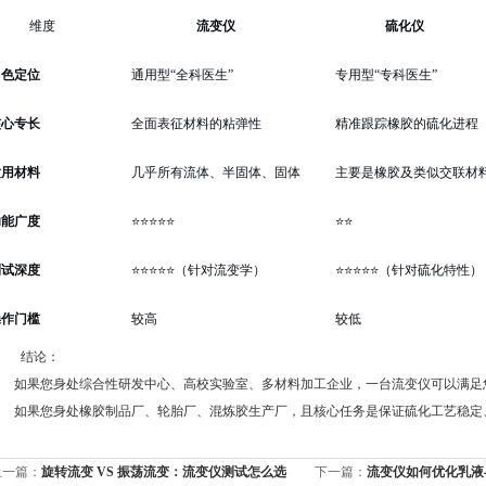
维度
流变仪
硫化仪
角色定位
通用型“全科医生”
专用型“专科医生”
核心专长
全面表征材料的粘弹性
精准跟踪橡胶的硫化进程
适用材料
几乎所有流体、半固体、固体
主要是橡胶及类似交联材
功能广度
⭐⭐⭐⭐⭐
⭐⭐
测试深度
⭐⭐⭐⭐⭐（针对流变学）
⭐⭐⭐⭐⭐（针对硫化特性）
操作门槛
较高
较低
结论：
如果您身处综合性研发中心、高校实验室、多材料加工企业，一台流变仪可以满足
如果您身处橡胶制品厂、轮胎厂、混炼胶生产厂，且核心任务是保证硫化工艺稳定
上一篇：
旋转流变 VS 振荡流变：流变仪测试怎么选
下一篇：
流变仪如何优化乳液