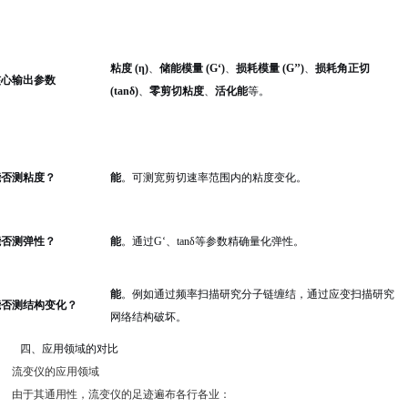
粘度 (η)
、
储能模量 (G‘)
、
损耗模量 (G’’)
、
损耗角正切
核心输出参数
(tanδ)
、
零剪切粘度
、
活化能
等。
能否测粘度？
能
。可测宽剪切速率范围内的粘度变化。
能否测弹性？
能
。通过G‘、tanδ等参数精确量化弹性。
能
。例如通过频率扫描研究分子链缠结，通过应变扫描研究
能否测结构变化？
网络结构破坏。
四、应用领域的对比
流变仪的应用领域
由于其通用性，流变仪的足迹遍布各行各业：