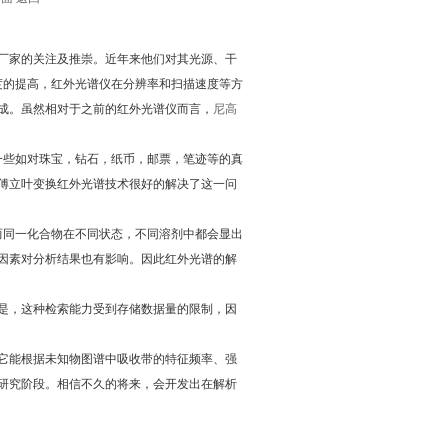
厂家的关注及推崇。近年来他们对其光源、干
度的提高，红外光谱仪在分辨率和扫描速度等方
成。虽然相对于之前的红外光谱仪而言，
尼高
些如对珠宝，钻石，纸币，邮票，笔迹等的真
傅立叶变换红外光谱技术很好的解决了这一问
同一化合物在不同状态，不同溶剂中都会显出
因素对分析结果也有影响。因此红外光谱的解
是，这种检索能力受到存储数据量的限制，因
它能根据未知物图谱中吸收带的特征频率、强
研究阶段。相信不久的将来，会开发出在解析