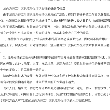
尼高力傅立叶变换红外光谱仪
面临的挑战与机遇
由于
尼高力傅立叶变换红外光谱仪
应用的广泛性，得到了许多科技工作者以及各国
涉仪、检测器及数据处理等各系统进行了大量的研究和改进，使之日趋*。如仪器精密
面达到了很高的指标。红外光谱仪的调整、控制、测试及结果的分析大部分由计算机完
力傅立叶变换红外光谱仪
有了很大的提高，但其本身也存在不少的缺陷：
1、样品制作比较麻烦，并且会破坏样品原本形态或表面污染。因此就不能应用在一
伪鉴定上了。解决办法：针对这些缺陷，漫反射傅立叶变换红外光谱技术和衰减全反射
题。
2、红外光谱的定性分析时要将测得的图谱与已知样品图谱或标准图谱进行对比，而
不同的光谱，此外，浓度、温度、样品纯度、
尼高力傅立叶变换红外光谱仪
的分辨率等
析十分的复杂，并且工作量十分的大。
随着计算机技术的发展，红外光谱定性分析实现了计算机检索和辅助光谱分析，但
为新合成的化合物越来越多，建立图谱库的工作量越来越大。
现在人们开始研究一种称之为辅助红外光谱解析的方法，这是一种人工智能技术，
度及形状等信息，利用计算机进行演绎推理，完成对未知物官能团的分析。目前仍处于
化学结构方面具有*功能的
尼高力傅立叶变换红外光谱仪
的人工智能系统。