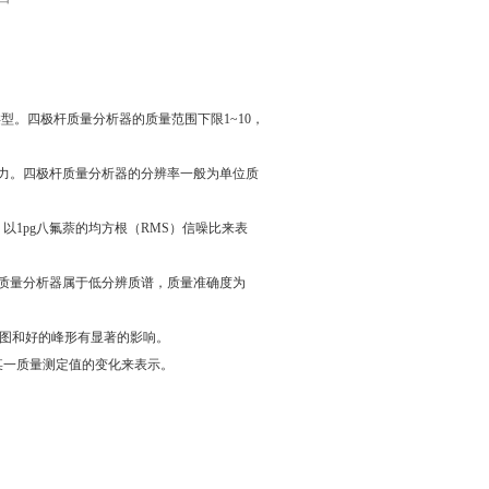
类型。四极杆质量分析器的质量范围下限1~10，
力。四极杆质量分析器的分辨率一般为单位质
以1pg八氟萘的均方根（RMS）信噪比来表
质量分析器属于低分辨质谱，质量准确度为
谱图和好的峰形有显著的影响。
某一质量测定值的变化来表示。