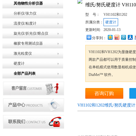
其他物性分析仪器
维氏/努氏硬度计 VH110
分析仪/张力仪
型 号：
VH1102和1202
所属分类：
硬度计
流变仪/粘度计
更新时间:
2020-01-13
旋光仪/折光仪/熔点仪
分享到：
橡胶专用测试仪器
VH1102和VH1202为显
激光粒度仪
两款产品都可以用于质量控制和
硬度计
在单机模式使用数显相机或使
全部产品列表
DiaMet™ 软件。
咨询订购
VH1102和1202维氏/努氏硬度计