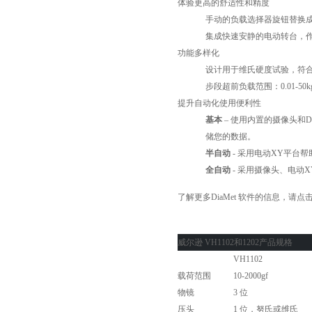
体验更高的舒适性和精度
手动的负载选择器旋钮替换
集成快速安静的电动转台，
功能多样化
设计用于维氏硬度试验，符合标准I
步段超前负载范围：0.01-50k
提升自动化使用便利性
基本
– 使用内置的摄像头和
储您的数据。
半自动
- 采用电动XY平台
全自动
- 采用摄像头、电动
了解更多DiaMet 软件的信息，请点击这里
威尔逊 VH1102和1202产品规格
VH1102
载荷范围
10-2000gf
物镜
3 位
压头
1 位，努氏或维氏