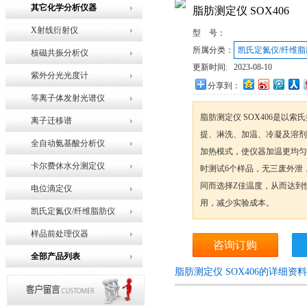
其它化学分析仪器
脂肪测定仪 SOX406
X射线衍射仪
型 号：
所属分类：
凯氏定氮仪/纤维脂
核磁共振分析仪
更新时间:
2023-08-10
紫外分光光度计
分享到：
等离子体发射光谱仪
脂肪测定仪 SOX406是以
离子迁移谱
提、淋洗、加温、冷凝及溶剂
全自动氨基酸分析仪
加热模式，使仪器加温更均匀
卡尔费休水分测定仪
时测试6个样品，无三废外泄
同而选择Z佳温度，从而达到
电位滴定仪
用，减少实验成本。
凯氏定氮仪/纤维脂肪仪
样品前处理仪器
咨询订购
全部产品列表
脂肪测定仪 SOX406的详细资