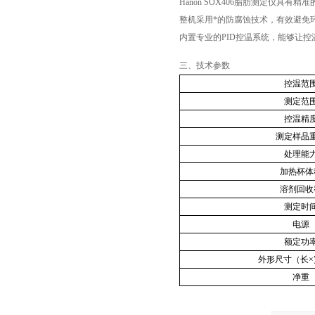
Hanon SOX406脂肪测定仪
整机采用*的防腐蚀技术，有效避免
内置专业的PID控温系统，能够让控
三、技术参数
控温范
测定范
控温精
测定样品
处理能
加热杯体
溶剂回收
测定时
电源
额定功
外形尺寸（长×
净重