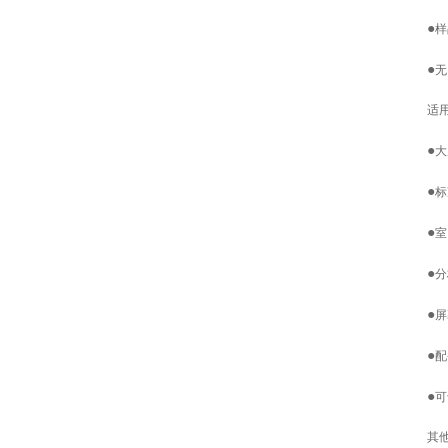
●
样
●
无
适
●
大
●
标
●
室
●
分
●
屏
●
配
●
可
其