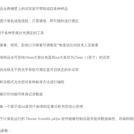
品仓两侧壁上的试管架可帮助追踪各种样品
需计算机或电缆线；只需通电，即可随时进行测定
用于各种常规分光测定的工具
屏幕、明亮、彩色LCD屏幕可调整至*角度供任何技术人员查看
准样品仓可容纳10mm方形比色皿和zui大直径为25mm（1英寸）的试管
内光线无干扰光学系统可测定盖开启状态的长试管
析仪模式允许您对各种标准方法进行编程
幕打印功能可终身记录数据
备一个因子或zui多四个标准的定量分析另您信心倍增
于计算机运行的 Thermo Scientific piQue 软件能够控制仪器并提供数据操控、存储
他参数：