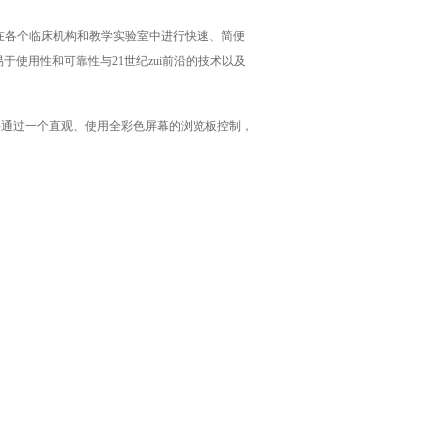
质控制、在各个临床机构和教学实验室中进行快速、简便
0 仪器的易于使用性和可靠性与21世纪zui前沿的技术以及
上软件通过一个直观、使用全彩色屏幕的浏览板控制，