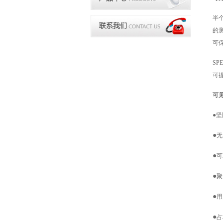
半个
的测
可
S
可
可
●
坚
●
无
●
可
●
聚
●
用
●
占