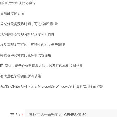
好的可用性和现代化功能
”高清触摸屏界面
氙闪光灯无需预热时间，可进行瞬时测量
本地控制提高常规分析的速度和可靠性
大样品室配备可拆卸、可清洗内衬，便于清理
可搭载各种尺寸的比色杯和试管使用
iFi
网络，便于存储数据和方法，以及打印本机控制结果
具有满足教学需要的所有功能
选配
VISIONlite
软件可通过
Microsoft® Windows®
计算机实现全面控制
产品：