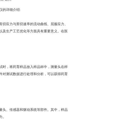
仪的详细介绍:
剪切应力与剪切速率的流动曲线、屈服应力、
以及生产工艺优化等方面具有重要意义。在医
试时，将药育样品放入样品杯中，测量头在样
件对测试数据进行处理和分析，可以获得药育
量头、传感器和驱动系统等部件。其中，样品
力。