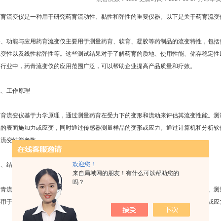
药育流变仪是一种用于研究药育流动性、黏性和弹性的重要仪器。以下是关于药育流变
一、功能与应用药育流变仪主要用于测量药育、软育、凝胶等药制品的流变特性，包括
触变性以及线性粘弹性等。这些测试结果对于了解药育的质地、使用性能、储存稳定性
药行业中，药青流变仪的应用范围广泛，可以帮助企业提高产品质量和疗效。
二、工作原理
药育流变仪基于力学原理，通过测量药育在受力下的变形和流动来评估其流变性能。测
品的表面施加力或应变，同时通过传感器测量样品的变形或应力。通过计算机和分析软
的流变性能参数。
欢迎您！
三、结构与组成
来自局域网的朋友！有什么可以帮助您的
吗？
药青流变仪主要由主机、控制器、计算机和分析软件等组成。主机通常包括样品杯、测
杯用于盛放药育样品，测量头则用于施加力或应变，传感器则用于测量样品的变形或应