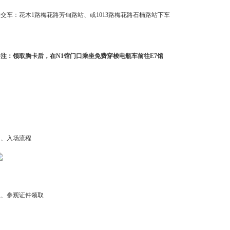
公交车：花木1路梅花路芳甸路站、或1013路梅花路石楠路站下车
备注：领取胸卡后，在N1馆门口乘坐免费穿梭电瓶车前往E7馆
四、入场流程
五、参观证件领取