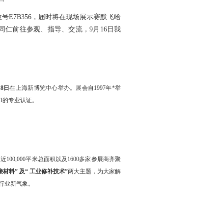
号E7B356，届时将在现场展示赛默飞哈
同仁前往参观、指导、交流，9月16日我
18日
在上海新博览中心举办。展会自1997年*举
I的专业认证。
100,000平米总面积以及1600多家参展商齐聚
材料” 及“ 工业修补技术”
两大主题，为大家解
行业新气象。