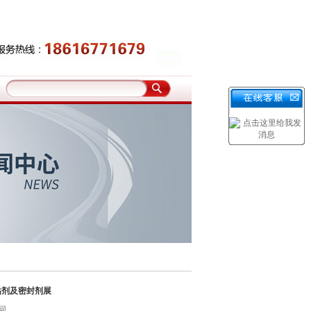
粘剂及密封剂展
回