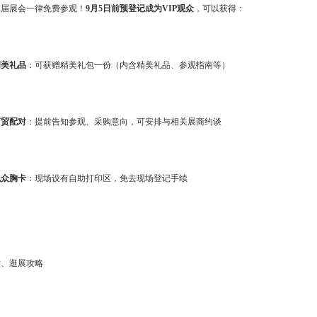
本届展会一律免费参观！
9月5日前预登记成为VIP观众
，可以获得：
精美礼品
：可获赠精美礼包一份（内含精美礼品、参观指南等）
商贸配对
：提前告知参观、采购意向，可安排与相关展商约谈
观众胸卡
：现场设有自助打印区，免去现场登记手续
六、逛展攻略