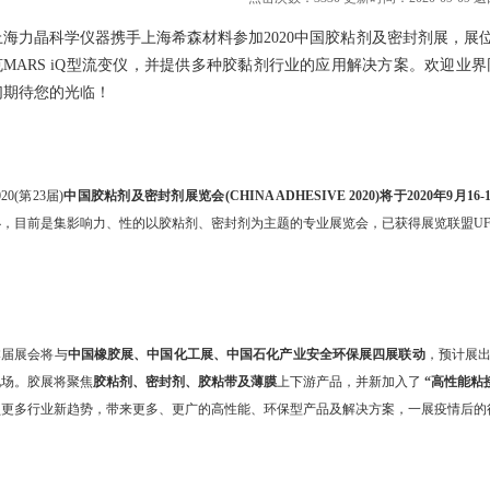
上海力晶科学仪器携手上海希森材料参加2020中国胶粘剂及密封剂展，展位
克MARS iQ型流变仪，并提供多种胶黏剂行业的应用解决方案。欢迎业界
们期待您的光临！
020(第23届)
中国胶粘剂及密封剂展览会(CHINA ADHESIVE 2020)将于2020年9月16-
办，目前是集影响力、性的以胶粘剂、密封剂为主题的专业展览会，已获得展览联盟UF
本届展会将与
中国橡胶展、中国化工展、中国石化产业安全环保展四展联动
，预计展出近
现场。胶展将聚焦
胶粘剂、密封剂、胶粘带及薄膜
上下游产品，并新加入了
“高性能粘接
锁更多行业新趋势，带来更多、更广的高性能、环保型产品及解决方案，一展疫情后的