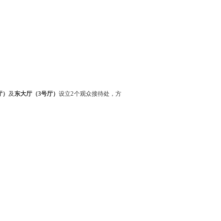
厅）
及
东大厅（3号厅）
设立2个观众接待处，方