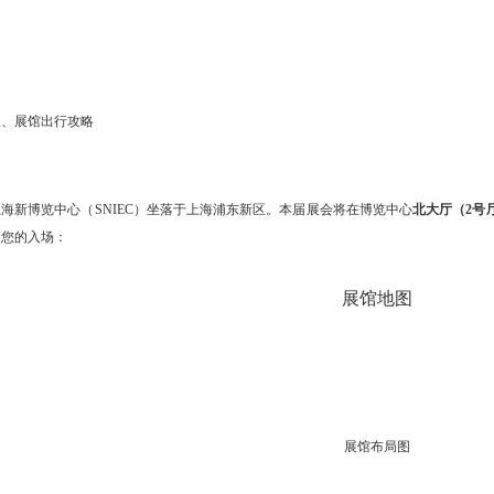
三、展馆出行攻略
上海新博览中心（SNIEC）坐落于上海浦东新区。本届展会将在博览中心
北大厅（2号
便您的入场：
展馆地图
展馆布局图