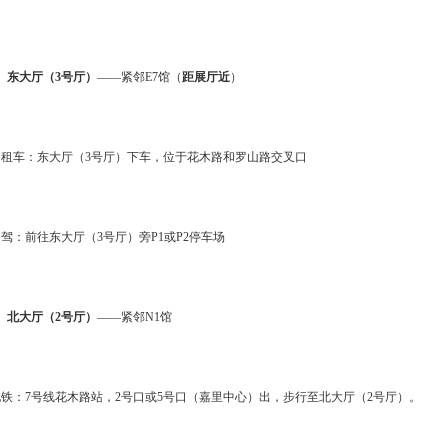
、
东大厅（3号厅）
——紧邻E7馆（
距展厅近
）
出租车：东大厅（3号厅）下车，位于花木路和罗山路交叉口
驾：前往东大厅（3号厅）旁P1或P2停车场
、
北大厅（2号厅）
——紧邻N1馆
地铁：7号线花木路站，2号口或5号口（嘉里中心）出，步行至北大厅（2号厅）。