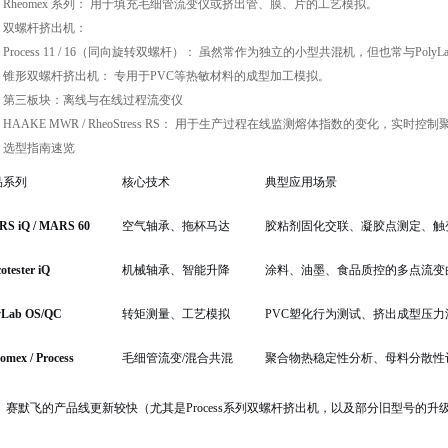
heomex 系列： 用于填充毛细管流变仪或挤出管、膜、片的工艺模拟。
螺杆挤出机：
ocess 11 / 16（同向旋转双螺杆）： 虽然常作为独立的小型共混机，但也常与Po
形双螺杆挤出机： 专用于PVC等热敏材料的成型加工模拟。
三板块：离线与在线过程流变仪
AKE MWR / RheoStress RS： 用于生产过程在线监测熔体指数的变化，实时
型指南速览
品系列
核心技术
典型应用场景
S iQ / MARS 60
空气轴承、拖杯马达
胶粘剂固化交联、凝胶点测定、触
otester iQ
机械轴承、智能升降
涂料、油墨、食品质控的多点流变
yLab OS/QC
转矩测量、工艺模拟
PVC塑化行为测试、挤出成型压力
omex / Process
毛细管流变/混合共混
聚合物热稳定性分析、母料分散性
：
赛默飞的产品线更新较快（尤其是Process系列双螺杆挤出机，以及部分旧型号的升