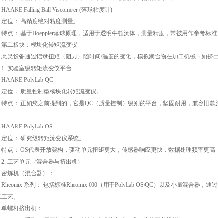
KE Falling Ball Viscometer (落球粘度计)
位： 高精度绝对粘度测量。
点： 基于Hoeppler落球原理，适用于透明牛顿流体，测量精度，常被用作参考标准
二板块：模块化转矩流变仪
类设备通过记录扭矩（阻力）随时间/温度的变化，模拟聚合物在加工机械（如挤出
. 实验室级转矩流变仪平台
AKE PolyLab QC
位： 质量控制型模块化转矩流变仪。
点： 正如您之前提到的，它是QC（质量控制）级别的平台，坚固耐用，兼容旧款
。
AKE PolyLab OS
位： 研究级转矩流变仪系统。
点： OS代表开放架构，驱动单元扭矩更大，传感器响应更快，数据处理频率更高
. 工艺单元（混合器与挤出机）
炼机（混合器）：
eomix 系列： 包括标准Rheomix 600（用于PolyLab OS/QC）以及小量混合器，通过更换
炼工艺。
螺杆挤出机：