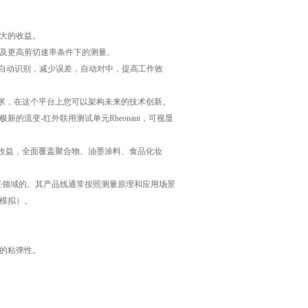
大的收益。
及更高剪切速率条件下的测量。
自动识别，减少误差，自动对中，提高工作效
要求，在这个平台上您可以架构未来的技术创新。
新的流变-红外联用测试单元Rheonaut，可视显
资收益，全面覆盖聚合物、油墨涂料、食品化妆
流变性能表征领域的。其产品线通常按照测量原理和应用场景
模拟）。
的粘弹性。