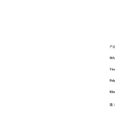
R
双
Pr
锥
第
HA
选
产
MAR
Visc
Pol
Rhe
注