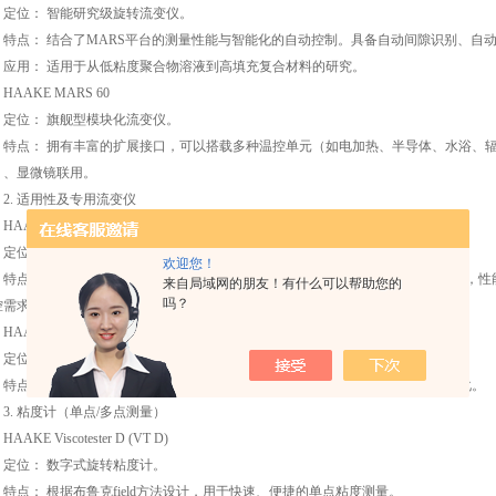
位： 智能研究级旋转流变仪。
点： 结合了MARS平台的测量性能与智能化的自动控制。具备自动间隙识别、自
用： 适用于从低粘度聚合物溶液到高填充复合材料的研究。
AKE MARS 60
位： 旗舰型模块化流变仪。
点： 拥有丰富的扩展接口，可以搭载多种温控单元（如电加热、半导体、水浴、辐射
）、显微镜联用。
. 适用性及专用流变仪
KE Viscotester iQ / iQ Air
位： 智能型、便携式旋转流变仪。
欢迎您！
点： 采用高清触摸屏，自带高度自动升降功能。iQ Air版本更是采用空气轴承，
来自局域网的朋友！有什么可以帮助您的
吗？
控需求的实验室。
AKE RotoVisco 1
位： 经典的先行研究级流变仪（部分被MARS iQ取代）。
点： 高敏感度空气轴承马达，用于测量极低粘度或高粘度样品的细微结构变化。
. 粘度计（单点/多点测量）
KE Viscotester D (VT D)
位： 数字式旋转粘度计。
点： 根据布鲁克field方法设计，用于快速、便捷的单点粘度测量。