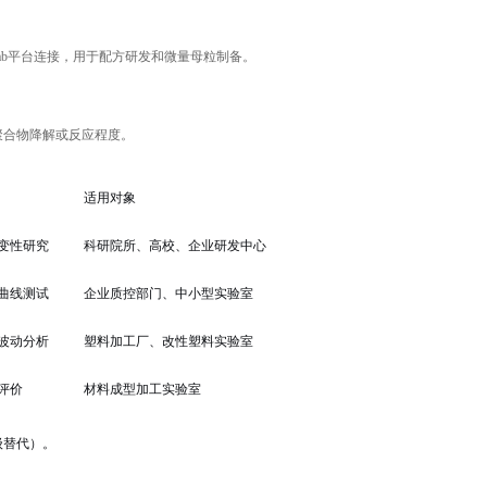
lyLab平台连接，用于配方研发和微量母粒制备。
控制聚合物降解或反应程度。
适用对象
变性研究
科研院所、高校、企业研发中心
曲线测试
企业质控部门、中小型实验室
波动分析
塑料加工厂、改性塑料实验室
评价
材料成型加工实验室
级替代）。