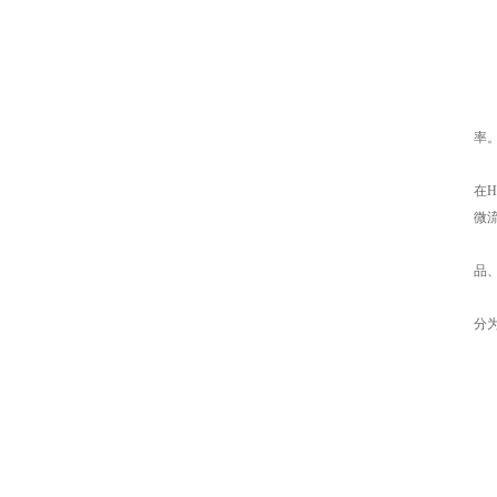
4
5
以
第
“
率
H
在H
微流
H
品
赛默
分
以
第
此
1.
这
HA